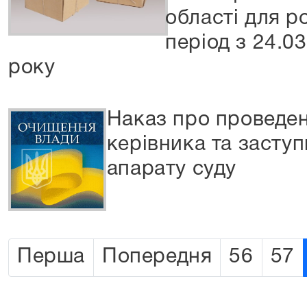
області для р
період з 24.0
року
Наказ про проведен
керівника та засту
апарату суду
Перша
Попередня
56
57