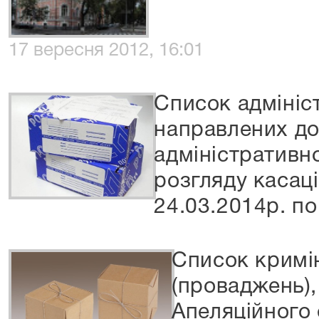
17 вересня 2012, 16:01
Список адмініс
направлених д
адміністративно
розгляду касаці
24.03.2014р. по
Список кримі
(проваджень),
Апеляційного 