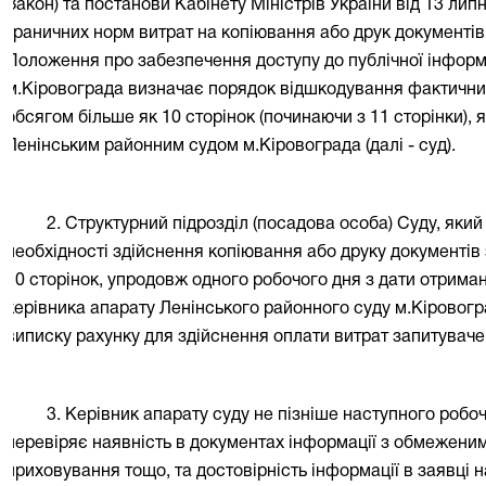
Закон) та постанови Кабінету Міністрів України від 13 ли
граничних норм витрат на копіювання або друк документів
Положення про забезпечення доступу до публічної інформ
м.Кіровограда визначає порядок відшкодування фактичних
обсягом більше як 10 сторінок (починаючи з 11 сторінки),
Ленінським районним судом м.Кіровограда (далі - суд).
2. Структурний підрозділ (посадова особа) Суду, який 
необхідності здійснення копіювання або друку документів
10 сторінок, упродовж одного робочого дня з дати отрим
керівника апарату Ленінського районного суду м.Кіровоград
виписку рахунку для здійснення оплати витрат запитуваче
3. Керівник апарату суду не пізніше наступного робо
перевіряє наявність в документах інформації з обмеженим
приховування тощо, та достовірність інформації в заявці 