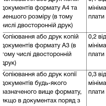
документів формату А4 та
мініма
меншого розміру (в тому
плати
числі двосторонній друк)
Копіювання або друк копій
0,2 в
документів формату А3 (в
мініма
тому числі двосторонній
плати
друк)
Копіювання або друк копії
0,3 в
документів будь-якого
мініма
зазначеного вище формату,
плати
якщо в документах поряд з