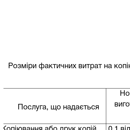
Розміри фактичних витрат на копі
Но
виго
Послуга, що надається
Копіювання або друк копій
0,1 ві