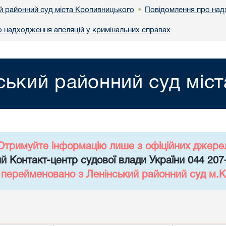
й районний суд міста Кропивницького
Повідомлення про над
•
 надходження апеляцій у кримінальних справах
ський районний суд міс
Отримуйте інформацію лише з офіційних джере
й Контакт-центр судової влади України 044 207
д перейменовано з Ленінський районний суд м.К