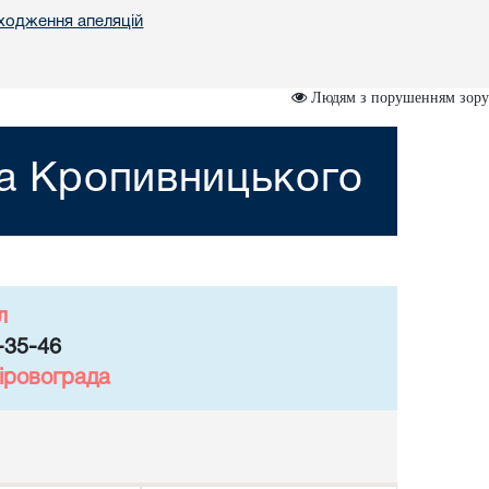
ходження апеляцій
Людям з порушенням зору
та Кропивницького
л
-35-46
іровограда