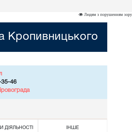
Людям з порушенням зору
та Кропивницького
л
-35-46
іровограда
И ДІЯЛЬНОСТІ
ІНШЕ