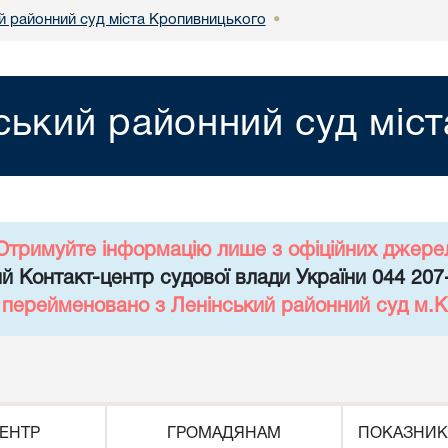
й районний суд міста Кропивницького
•
ський районний суд міс
Отримуйте інформацію лише з офіційних джере
й Контакт-центр судової влади України 044 207
д перейменовано з Ленінський районний суд м.К
ЕНТР
ГРОМАДЯНАМ
ПОКАЗНИК