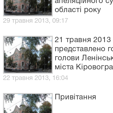
апеляційного с
області року
29 травня 2013, 09:17
21 травня 2013
представлено г
голови Ленінсь
міста Кіровогр
22 травня 2013, 16:04
Привітання