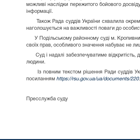
можливі наслідки пережитого бойового досвіду
інформації.
Також Рада суддів України схвалила окрему па
наголошується на важливості поваги до особис
У Подільському районному суді м. Кропивницько
своїх прав, особливого значення набуває не лиш
Суд і надалі забезпечуватиме відкритість, д
людини.
Із повним текстом рішення Ради суддів Укра
посиланням
https://rsu.gov.ua/ua/documents/220
.
Пресслужба суду