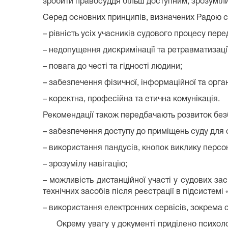
зробити правосуддя більш доступним, зрозуміл
Серед основних принципів, визначених Радою су
– рівність усіх учасників судового процесу пере
– недопущення дискримінації та ретравматизації
– повага до честі та гідності людини;
– забезпечення фізичної, інформаційної та орган
– коректна, професійна та етична комунікація.
Рекомендації також передбачають розвиток без
– забезпечення доступу до приміщень суду для о
– використання пандусів, кнопок виклику персо
– зрозумілу навігацію;
– можливість дистанційної участі у судових з
технічних засобів після реєстрації в підсистем
– використання електронних сервісів, зокрема 
Окрему увагу у документі приділено психолог