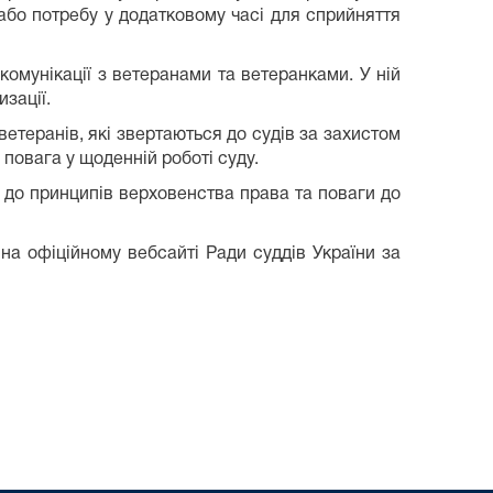
або потребу у додатковому часі для сприйняття
омунікації з ветеранами та ветеранками. У ній
зації.
етеранів, які звертаються до судів за захистом
 повага у щоденній роботі суду.
до принципів верховенства права та поваги до
 офіційному вебсайті Ради суддів України за