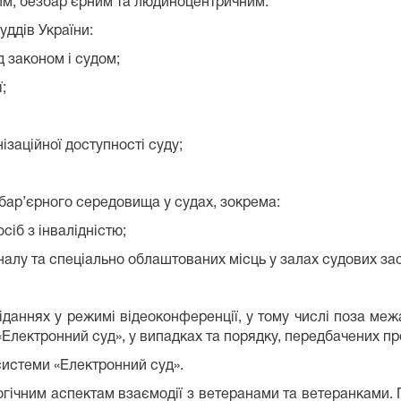
им, безбар’єрним та людиноцентричним.
ддів України:
д законом і судом;
;
ізаційної доступності суду;
бар’єрного середовища у судах, зокрема:
сіб з інвалідністю;
налу та спеціально облаштованих місць у залах судових зас
асіданнях у режимі відеоконференції, у тому числі поза м
і «Електронний суд», у випадках та порядку, передбачених
системи «Електронний суд».
ічним аспектам взаємодії з ветеранами та ветеранками. 