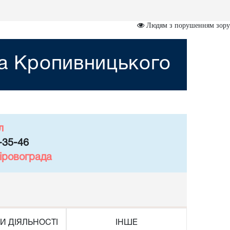
Людям з порушенням зору
та Кропивницького
л
-35-46
іровограда
И ДІЯЛЬНОСТІ
ІНШЕ