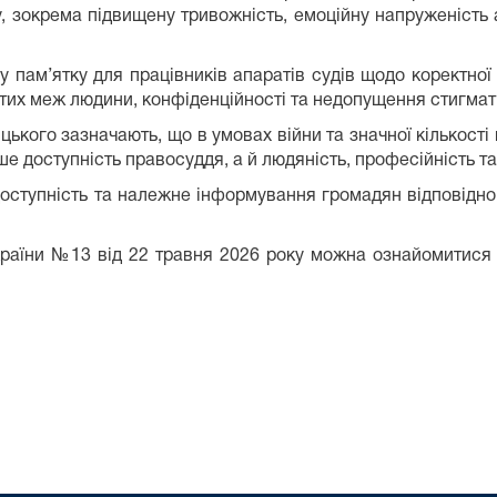
, зокрема підвищену тривожність, емоційну напруженість 
м’ятку для працівників апаратів судів щодо коректної к
тих меж людини, конфіденційності та недопущення стигмати
го зазначають, що в умовах війни та значної кількості в
е доступність правосуддя, а й людяність, професійність та
оступність та належне інформування громадян відповідно 
їни №13 від 22 травня 2026 року можна ознайомитися на