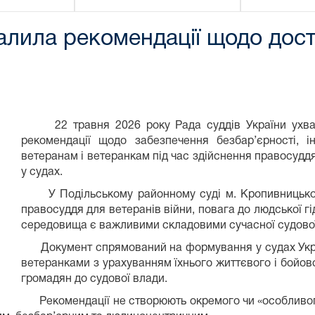
алила рекомендації щодо дост
22 травня 2026 року Рада суддів України ухвал
рекомендації щодо забезпечення безбар’єрності, і
ветеранам і ветеранкам під час здійснення правосуддя
у судах.
У Подільському районному суді м. Кропивницького
правосуддя для ветеранів війни, повага до людської г
середовища є важливими складовими сучасної судової
Документ спрямований на формування у судах Україн
ветеранками з урахуванням їхнього життєвого і бойово
громадян до судової влади.
Рекомендації не створюють окремого чи «особливого»