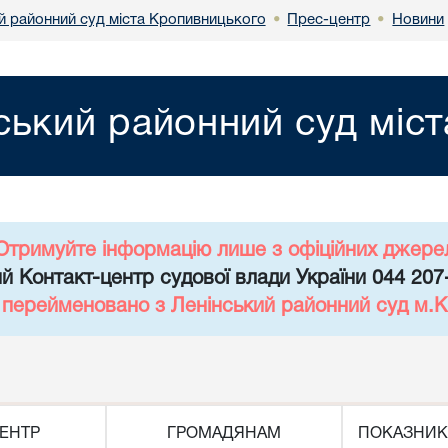
й районний суд міста Кропивницького
Прес-центр
Новини
•
•
ський районний суд міс
Отримуйте інформацію лише з офіційних джере
й Контакт-центр судової влади України 044 207
д перейменовано з Ленінський районний суд м.К
ЕНТР
ГРОМАДЯНАМ
ПОКАЗНИК