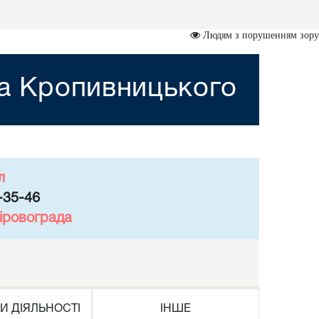
Людям з порушенням зору
та Кропивницького
л
-35-46
іровограда
И ДІЯЛЬНОСТІ
ІНШЕ