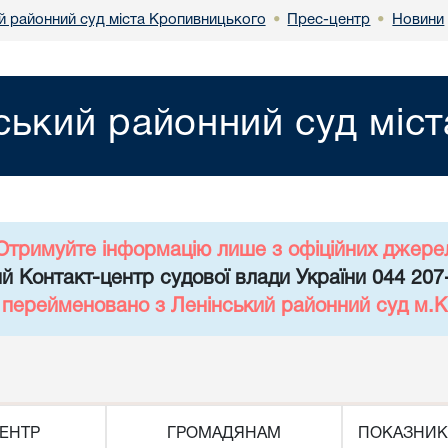
й районний суд міста Кропивницького
Прес-центр
Новини
•
•
ський районний суд міс
Отримуйте інформацію лише з офіційних джере
й Контакт-центр судової влади України 044 207
д перейменовано з Ленінський районний суд м.К
ЕНТР
ГРОМАДЯНАМ
ПОКАЗНИК