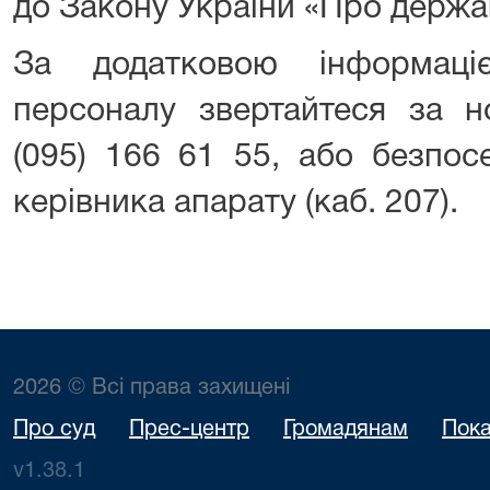
до Закону України «Про держа
За додатковою інформаці
персоналу звертайтеся за 
(095) 166 61 55, або безпос
керівника апарату (каб. 207).
2026 © Всі права захищені
Про суд
Прес-центр
Громадянам
Пока
v1.38.1