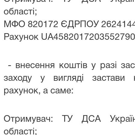
області;
МФО 820172 ЄДРПОУ 262414
Рахунок UА458201720355279
- внесення коштів у разі за
заходу у вигляді застави
рахунок, а саме:
Отримувач: ТУ ДСА Україн
області;