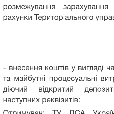
розмежування зарахування
рахунки Територіального управ
- внесення коштів у вигляді ч
та майбутні процесуальні ви
діючий відкритий депози
наступних реквізитів:
Отримувач: ТУ ДСА Україн