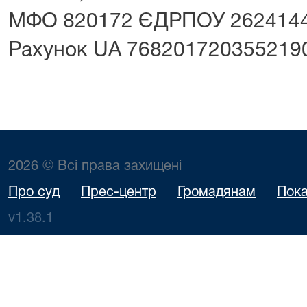
МФО 820172 ЄДРПОУ 262414
Рахунок UA 768201720355219
2026 © Всі права захищені
Про суд
Прес-центр
Громадянам
Пока
v1.38.1