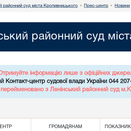
й районний суд міста Кропивницького
Прес-центр
Новини
•
•
ський районний суд міс
Отримуйте інформацію лише з офіційних джере
й Контакт-центр судової влади України 044 207
д перейменовано з Ленінський районний суд м.К
ЕНТР
ГРОМАДЯНАМ
ПОКАЗНИК