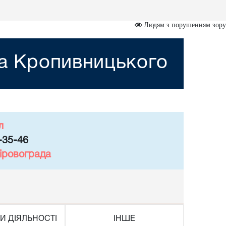
Людям з порушенням зору
та Кропивницького
л
-35-46
іровограда
И ДІЯЛЬНОСТІ
ІНШЕ