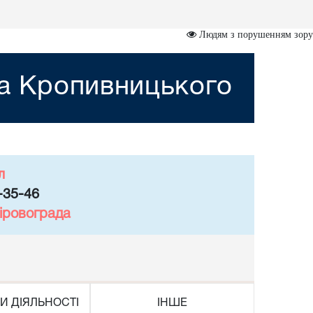
Людям з порушенням зору
та Кропивницького
л
-35-46
іровограда
И ДІЯЛЬНОСТІ
ІНШЕ