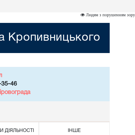
Людям з порушенням зору
та Кропивницького
л
-35-46
іровограда
И ДІЯЛЬНОСТІ
ІНШЕ