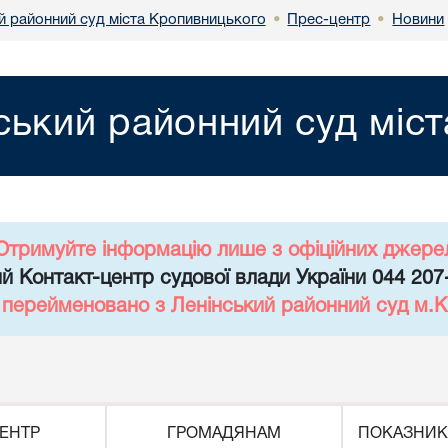
й районний суд міста Кропивницького
Прес-центр
Новини
•
•
ський районний суд міс
Отримуйте інформацію лише з офіційних джере
й Контакт-центр судової влади України 044 207
д перейменовано з Ленінський районний суд м.К
ЕНТР
ГРОМАДЯНАМ
ПОКАЗНИК