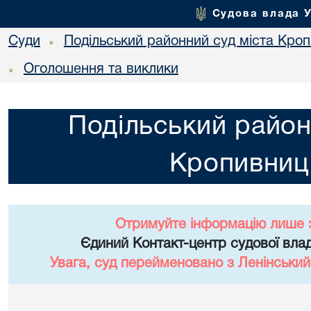
Судова влада 
Суди
Подільський районний суд міста Кро
•
Оголошення та виклики
•
Подільський район
Кропивниц
Отримуйте інформацію лише 
Єдиний Контакт-центр судової влад
Увага, суд перейменовано з Ленінський