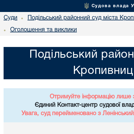
Судова влада 
Суди
Подільський районний суд міста Кро
•
Оголошення та виклики
•
Подільський район
Кропивниц
Отримуйте інформацію лише 
Єдиний Контакт-центр судової влад
Увага, суд перейменовано з Ленінський