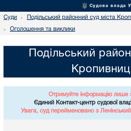
Судова влада 
Суди
Подільський районний суд міста Кро
•
Оголошення та виклики
•
Подільський район
Кропивниц
Отримуйте інформацію лише 
Єдиний Контакт-центр судової влад
Увага, суд перейменовано з Ленінський