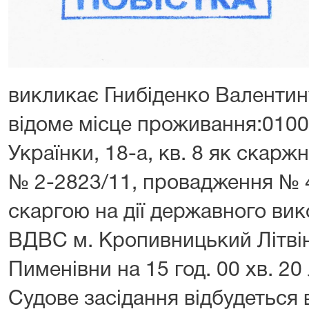
викликає Гнибіденко Валентину
відоме місце проживання:01000,
Українки, 18-а, кв. 8 як скаржн
№ 2-2823/11, провадження № 4
скаргою на дії державного ви
ВДВС м. Кропивницький Літві
Пименівни на 15 год. 00 хв. 20
Судове засідання відбудеться 