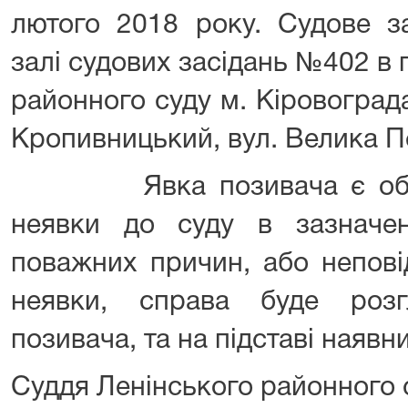
лютого 2018 року. Судове за
залі судових засідань №402 в
районного суду м. Кіровоград
Кропивницький, вул. Велика П
Явка позивача є обов’я
неявки до суду в зазначе
поважних причин, або непов
неявки, справа буде розг
позивача, та на підставі наявни
Суддя Ленінського районног