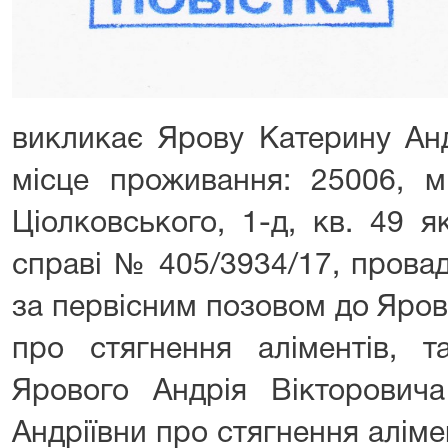
викликає Ярову Катерину Анд
місце проживання: 25006, м
Ціолковського, 1-д, кв. 49 я
справі № 405/3934/17, прова
за первісним позовом до Яров
про стягнення аліментів, т
Ярового Андрія Вікторович
Андріївни про стягнення алімен