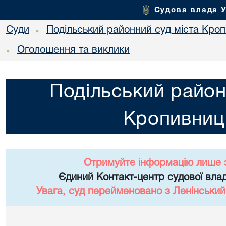
Судова влада 
Суди
Подільський районний суд міста Кро
•
Оголошення та виклики
•
Подільський район
Кропивниц
Отримуйте інформацію лише 
Єдиний Контакт-центр судової влад
Увага, суд перейменовано з Ленінський