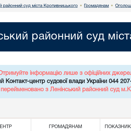
й районний суд міста Кропивницького
Громадянам
Оголош
•
•
ський районний суд міс
Отримуйте інформацію лише з офіційних джере
й Контакт-центр судової влади України 044 207
д перейменовано з Ленінський районний суд м.К
ЕНТР
ГРОМАДЯНАМ
ПОКАЗНИК