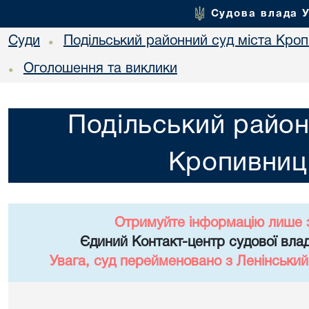
Судова влада 
Суди
Подільський районний суд міста Кро
•
Оголошення та виклики
•
Подільський район
Кропивниц
Отримуйте інформацію лише 
Єдиний Контакт-центр судової влад
Увага, суд перейменовано з Ленінський