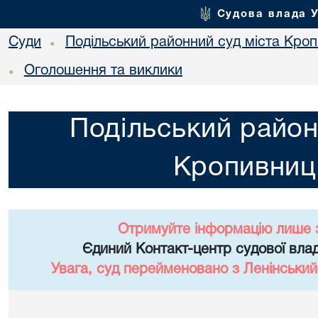
Судова влада 
Суди
Подільський районний суд міста Кро
•
Оголошення та виклики
•
Подільський район
Кропивниц
Отримуйте інформацію лише 
Єдиний Контакт-центр судової влад
Увага, суд перейменовано з Ленінський