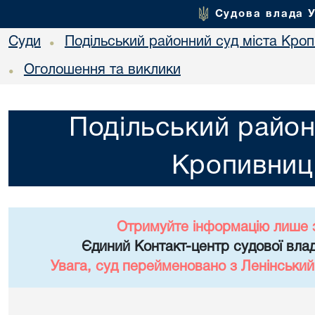
Судова влада 
Суди
Подільський районний суд міста Кро
•
Оголошення та виклики
•
Подільський район
Кропивниц
Отримуйте інформацію лише 
Єдиний Контакт-центр судової влад
Увага, суд перейменовано з Ленінський