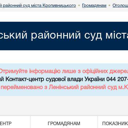
й районний суд міста Кропивницького
Громадянам
Оголош
•
•
ський районний суд міс
Отримуйте інформацію лише з офіційних джере
й Контакт-центр судової влади України 044 207
д перейменовано з Ленінський районний суд м.К
ЕНТР
ГРОМАДЯНАМ
ПОКАЗНИК