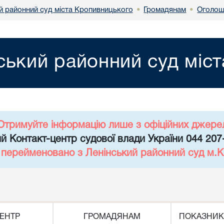
й районний суд міста Кропивницького
Громадянам
Оголош
•
•
ський районний суд міс
Отримуйте інформацію лише з офіційних джере
й Контакт-центр судової влади України 044 207
д перейменовано з Ленінський районний суд м.К
ЕНТР
ГРОМАДЯНАМ
ПОКАЗНИК