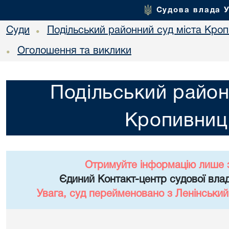
Судова влада 
Суди
Подільський районний суд міста Кро
•
Оголошення та виклики
•
Подільський район
Кропивниц
Отримуйте інформацію лише 
Єдиний Контакт-центр судової влад
Увага, суд перейменовано з Ленінський