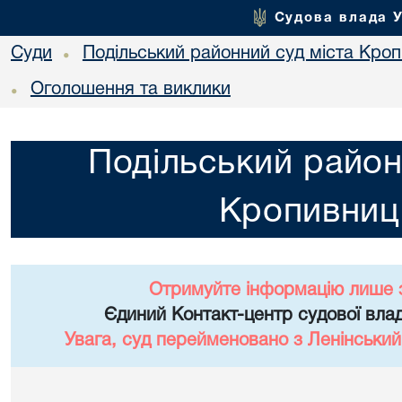
Судова влада 
Суди
Подільський районний суд міста Кро
•
Оголошення та виклики
•
Подільський район
Кропивниц
Отримуйте інформацію лише 
Єдиний Контакт-центр судової влад
Увага, суд перейменовано з Ленінський